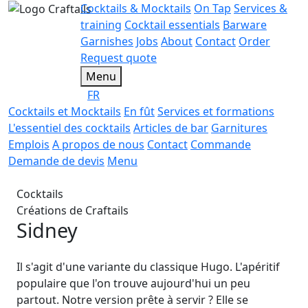
Cocktails & Mocktails
On Tap
Services &
training
Cocktail essentials
Barware
Garnishes
Jobs
About
Contact
Order
Request quote
Menu
FR
Cocktails et Mocktails
En fût
Services et formations
L'essentiel des cocktails
Articles de bar
Garnitures
Emplois
A propos de nous
Contact
Commande
Demande de devis
Menu
Cocktails
Créations de Craftails
Sidney
Il s'agit d'une variante du classique Hugo. L'apéritif
populaire que l'on trouve aujourd'hui un peu
partout. Notre version prête à servir ? Elle se