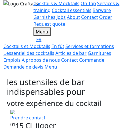
Cocktails & Mocktails
On Tap
Services &
training
Cocktail essentials
Barware
Garnishes
Jobs
About
Contact
Order
Request quote
Menu
FR
Cocktails et Mocktails
En fût
Services et formations
L'essentiel des cocktails
Articles de bar
Garnitures
Emplois
A propos de nous
Contact
Commande
Demande de devis
Menu
les ustensiles de bar
indispensables pour
votre expérience du cocktail
Prendre contact
15 CL jigger
01