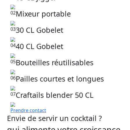
Mixeur portable
02
30 CL Gobelet
03
40 CL Gobelet
04
Bouteilles réutilisables
05
Pailles courtes et longues
06
Craftails blender 50 CL
07
Prendre contact
Envie de servir un cocktail ?
qui alimente votre croissance