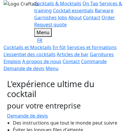
Cocktails & Mocktails
On Tap
Services &
training
Cocktail essentials
Barware
Garnishes
Jobs
About
Contact
Order
Request quote
Menu
FR
Cocktails et Mocktails
En fût
Services et formations
L'essentiel des cocktails
Articles de bar
Garnitures
Emplois
A propos de nous
Contact
Commande
Demande de devis
Menu
L'expérience ultime du
cocktail
pour votre entreprise
Demande de devis
Des instructions que tout le monde peut suivre
Éviter les longues files d'attente