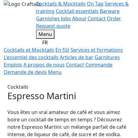
Cocktails & Mocktails
On Tap
Services &
training
Cocktail essentials
Barware
Garnishes
Jobs
About
Contact
Order
Request quote
Menu
FR
Cocktails et Mocktails
En fût
Services et formations
L'essentiel des cocktails
Articles de bar
Garnitures
Emplois
A propos de nous
Contact
Commande
Demande de devis
Menu
Cocktails
Espresso Martini
Vous êtes un vrai amateur de café et vous aimez
boire un cocktail de temps en temps ? Découvrez
notre Espresso Martini: un mélange parfait de café
intense, de liqueur de café, de sucre et de vodka.