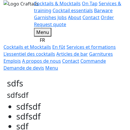
Cocktails & Mocktails
On Tap
Services &
training
Cocktail essentials
Barware
Garnishes
Jobs
About
Contact
Order
Request quote
Menu
FR
Cocktails et Mocktails
En fût
Services et formations
L'essentiel des cocktails
Articles de bar
Garnitures
Emplois
A propos de nous
Contact
Commande
Demande de devis
Menu
sdfs
sdfsdf
sdfsdf
sdfsdf
sdf