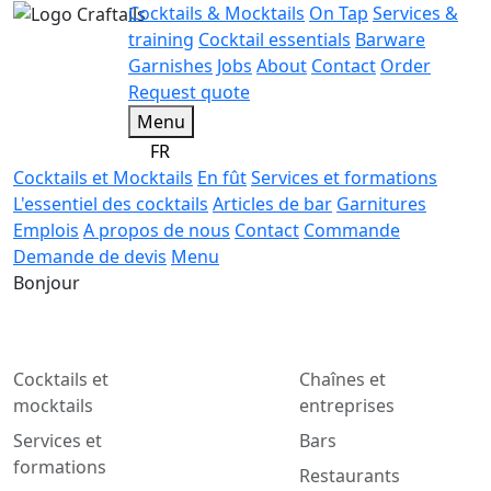
Cocktails & Mocktails
On Tap
Services &
training
Cocktail essentials
Barware
Garnishes
Jobs
About
Contact
Order
Request quote
Menu
FR
Cocktails et Mocktails
En fût
Services et formations
L'essentiel des cocktails
Articles de bar
Garnitures
Emplois
A propos de nous
Contact
Commande
Demande de devis
Menu
Bonjour
Cocktails et
Chaînes et
mocktails
entreprises
Services et
Bars
formations
Restaurants