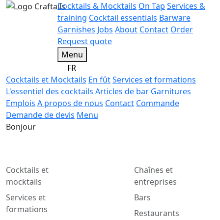
Cocktails & Mocktails
On Tap
Services &
training
Cocktail essentials
Barware
Garnishes
Jobs
About
Contact
Order
Request quote
Menu
FR
Cocktails et Mocktails
En fût
Services et formations
L'essentiel des cocktails
Articles de bar
Garnitures
Emplois
A propos de nous
Contact
Commande
Demande de devis
Menu
Bonjour
Cocktails et
Chaînes et
mocktails
entreprises
Services et
Bars
formations
Restaurants